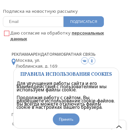
Подписка на новостную рассылку
ПОДПИСАТЬСЯ
Даю согласие на обработку
персональных
данных
РЕКЛАМА
АРЕНДАТОРАМ
ОБРАТНАЯ СВЯЗЬ
Москва, ул.
Люблинская, д. 169
корп. 2
ПРАВИЛА ИСПОЛЬЗОВАНИЯ COOKIES
Схема проезда
Для улучшения работы сайта и его
взаимодействия с пользователями мы
используем файлы cookie.
Продолжая работу с сайтом, Вы
разрешаете использование cookie-файлов.
Вы всегда можете отключить файлы
cookie в настройках Вашего браузера.
Политика конфиденциальности
Правила посещения торгового центра
Принять
© «Мариэль» Торгово-развлекательный центр. 2026