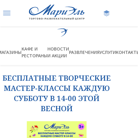
Ссылка на главную страницу
КАФЕ И
НОВОСТИ
МАГАЗИНЫ
РАЗВЛЕЧЕНИЯ
УСЛУГИ
КОНТАКТ
РЕСТОРАНЫ
И АКЦИИ
БЕСПЛАТНЫЕ ТВОРЧЕСКИЕ
МАСТЕР-КЛАССЫ КАЖДУЮ
СУББОТУ В 14-00 ЭТОЙ
ВЕСНОЙ