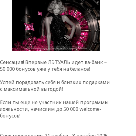
Сенсация! Впервые ЛЭТУАЛЬ идет ва-банк –
50 000 бонусов уже у тебя на балансе!
Успей порадовать себя и близких подарками
с максимальной выгодой!
Если ты еще не участник нашей программы
лояльности, начислим до 50 000 welcome-
бонусов!
Срок проведения: 21 ноября - 8 декабря 2025