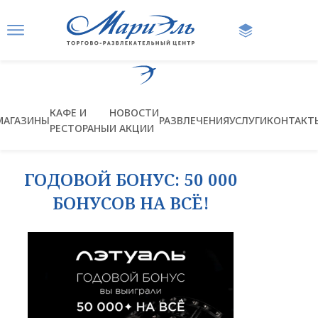
Ссылка на главную страницу
КАФЕ И
НОВОСТИ
МАГАЗИНЫ
РАЗВЛЕЧЕНИЯ
УСЛУГИ
КОНТАКТ
РЕСТОРАНЫ
И АКЦИИ
ГОДОВОЙ БОНУС: 50 000
БОНУСОВ НА ВСЁ!