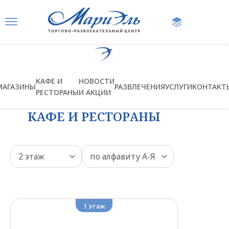
Ссылка на главную страницу
КАФЕ И
НОВОСТИ
МАГАЗИНЫ
РАЗВЛЕЧЕНИЯ
УСЛУГИ
КОНТАКТ
РЕСТОРАНЫ
И АКЦИИ
КАФЕ И РЕСТОРАНЫ
2 этаж
по алфавиту А-Я
Выберите
Выберите
этаж
сортировку
1
этаж