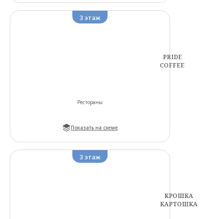
3
этаж
PRIDE
COFFEE
Рестораны
Показать на схеме
3
этаж
КРОШКА
КАРТОШКА