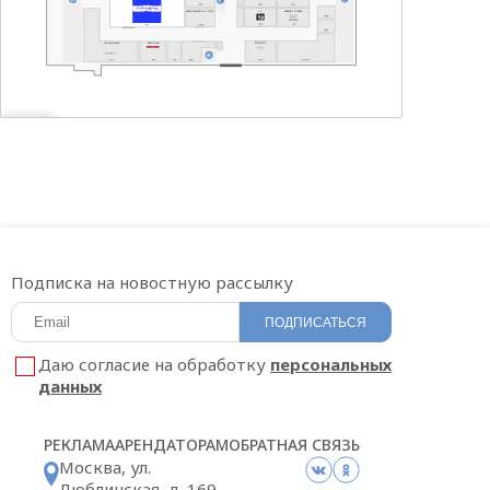
САЛОН МЕГАФОН | YOTA
t 2
АЙКРАФТ ОПТИКА
HOOKAH PLACE
БИGOODИ
SOKOLOV
Подписка на новостную рассылку
ПОДПИСАТЬСЯ
Даю согласие на обработку
персональных
данных
РЕКЛАМА
АРЕНДАТОРАМ
ОБРАТНАЯ СВЯЗЬ
Москва, ул.
Люблинская, д. 169