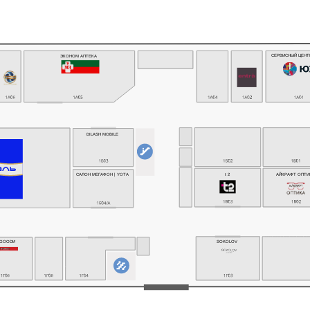
СЕРВИСНЫЙ ЦЕНТ
ЭКОНОМ АПТЕКА
DILASH MOBILE
АЙКРАФТ ОПТИ
САЛОН МЕГАФОН | YOTA
t 2
ИGOODИ
SOKOLOV