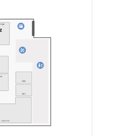
Р ЮZ
КА