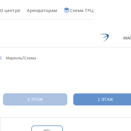
О центре
Арендаторам
Схема ТРЦ
МА
Ссылка на 
/
Мариэль
Схема
0 ЭТАЖ
1 ЭТАЖ
МТС