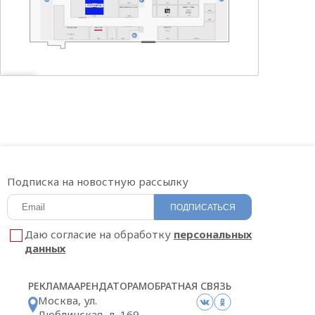
САЛОН МЕГАФОН | YOTA
t 2
АЙКРАФТ ОПТИКА
HOOKAH PLACE
БИGOODИ
SOKOLOV
Подписка на новостную рассылку
ПОДПИСАТЬСЯ
Даю согласие на обработку
персональных
данных
РЕКЛАМА
АРЕНДАТОРАМ
ОБРАТНАЯ СВЯЗЬ
Москва, ул.
Люблинская, д. 169