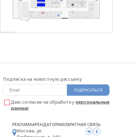
САЛОН МЕГАФОН | YOTA
t 2
АЙКРАФТ ОПТИКА
HOOKAH PLACE
БИGOODИ
SOKOLOV
Подписка на новостную рассылку
ПОДПИСАТЬСЯ
Даю согласие на обработку
персональных
данных
РЕКЛАМА
АРЕНДАТОРАМ
ОБРАТНАЯ СВЯЗЬ
Москва, ул.
Люблинская, д. 169