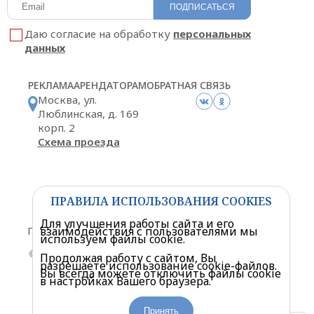
ПОДПИСАТЬСЯ
Даю согласие на обработку
персональных
данных
РЕКЛАМА
АРЕНДАТОРАМ
ОБРАТНАЯ СВЯЗЬ
Москва, ул.
Люблинская, д. 169
корп. 2
Схема проезда
ПРАВИЛА ИСПОЛЬЗОВАНИЯ COOKIES
Политика конфиденциальности
Для улучшения работы сайта и его
взаимодействия с пользователями мы
Правила посещения торгового центра
используем файлы cookie.
© «Мариэль» Торгово-развлекательный центр. 2026
Продолжая работу с сайтом, Вы
разрешаете использование cookie-файлов.
Вы всегда можете отключить файлы cookie
в настройках Вашего браузера.
Принять