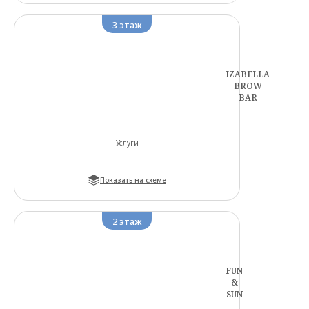
3
этаж
IZABELLA
BROW
BAR
Услуги
Показать на схеме
2
этаж
FUN
&
SUN