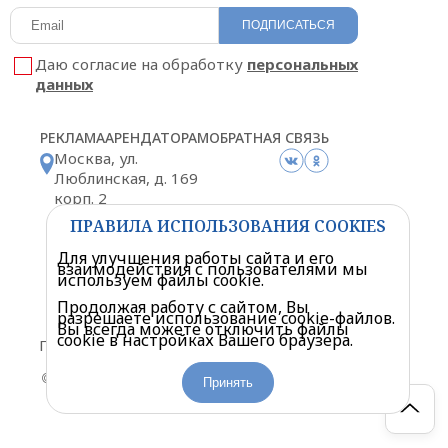
ПОДПИСАТЬСЯ
Даю согласие на обработку
персональных
данных
РЕКЛАМА
АРЕНДАТОРАМ
ОБРАТНАЯ СВЯЗЬ
Москва, ул.
Люблинская, д. 169
корп. 2
Схема проезда
ПРАВИЛА ИСПОЛЬЗОВАНИЯ COOKIES
Для улучшения работы сайта и его
взаимодействия с пользователями мы
используем файлы cookie.
Продолжая работу с сайтом, Вы
разрешаете использование cookie-файлов.
Политика конфиденциальности
Вы всегда можете отключить файлы
cookie в настройках Вашего браузера.
Правила посещения торгового центра
© «Мариэль» Торгово-развлекательный центр. 2026
Принять