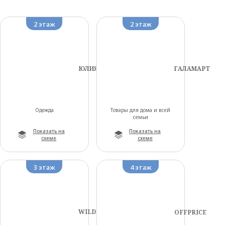
2 этаж
2 этаж
ЮЛИЯ
ГАЛАМАРТ
Одежда
Товары для дома и всей
семьи
Показать на
Показать на
схеме
схеме
3 этаж
4 этаж
WILDBERRIES
OFFPRICE