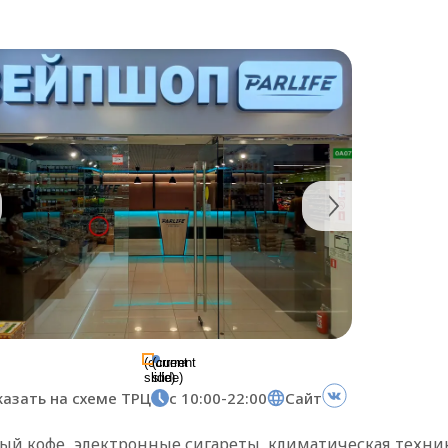
(current
(current
slide)
slide)
казать на схеме ТРЦ
с 10:00-22:00
Сайт
тый кофе, электронные сигареты, климатическая техни