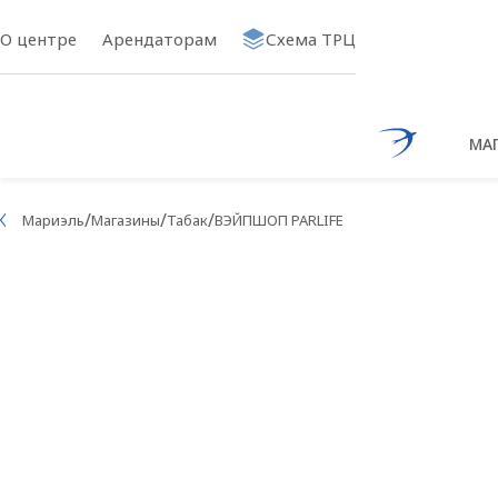
О центре
Арендаторам
Схема ТРЦ
МА
Ссылка на 
/
/
/
Мариэль
Магазины
Табак
ВЭЙПШОП PARLIFE