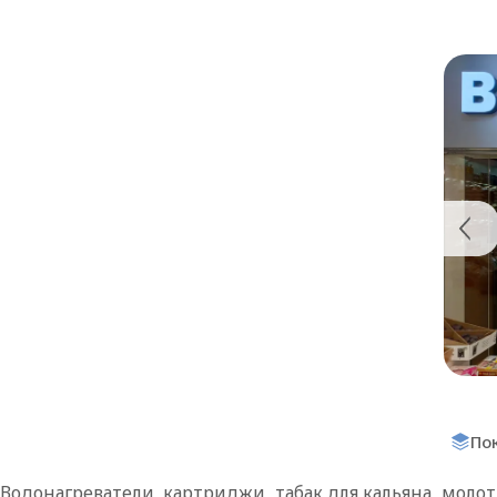
По
Водонагреватели, картриджи, табак для кальяна, моло