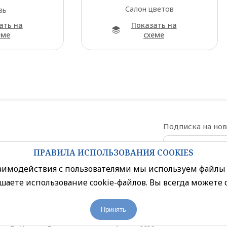
Салон цветов
вь
ать на
Показать на
еме
схеме
Подписка на но
ПРАВИЛА ИСПОЛЬЗОВАНИЯ COOKIES
Даю согласи
заимодействия с пользователями мы используем файлы 
шаете использование cookie-файлов. Вы всегда можете 
Политика конфиденциальности
Принять
Правила посещения торгового центра