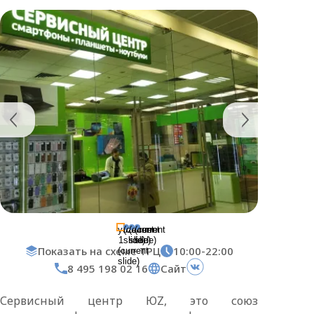
yuz-
(current
(current
(current
1
slide)
slide)
slide)
Показать на схеме ТРЦ
10:00-22:00
(current
slide)
8 495 198 02 16
Сайт
Сервисный центр ЮZ, это союз