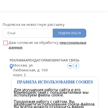
Подписка на новостную рассылку
ПОДПИСАТЬСЯ
Даю согласие на обработку
персональных
данных
РЕКЛАМА
АРЕНДАТОРАМ
ОБРАТНАЯ СВЯЗЬ
Москва, ул.
Люблинская, д. 169
корп. 2
Схема проезда
ПРАВИЛА ИСПОЛЬЗОВАНИЯ COOKIES
Для улучшения работы сайта и его
взаимодействия с пользователями мы
используем файлы cookie.
Продолжая работу с сайтом, Вы
разрешаете использование cookie-файлов.
Политика конфиденциальности
Вы всегда можете отключить файлы