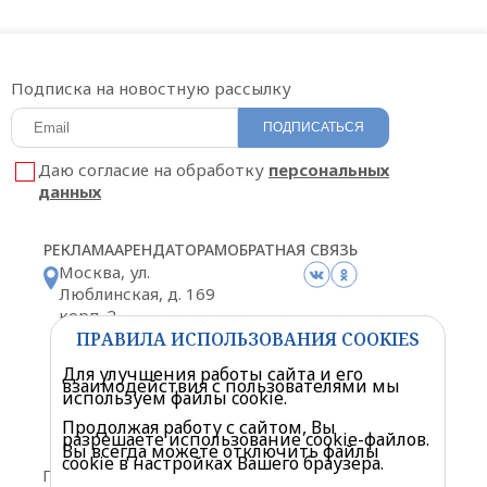
Подписка на новостную рассылку
ПОДПИСАТЬСЯ
Даю согласие на обработку
персональных
данных
РЕКЛАМА
АРЕНДАТОРАМ
ОБРАТНАЯ СВЯЗЬ
Москва, ул.
Люблинская, д. 169
корп. 2
Схема проезда
ПРАВИЛА ИСПОЛЬЗОВАНИЯ COOKIES
Для улучшения работы сайта и его
взаимодействия с пользователями мы
используем файлы cookie.
Продолжая работу с сайтом, Вы
разрешаете использование cookie-файлов.
Политика конфиденциальности
Вы всегда можете отключить файлы
cookie в настройках Вашего браузера.
Правила посещения торгового центра