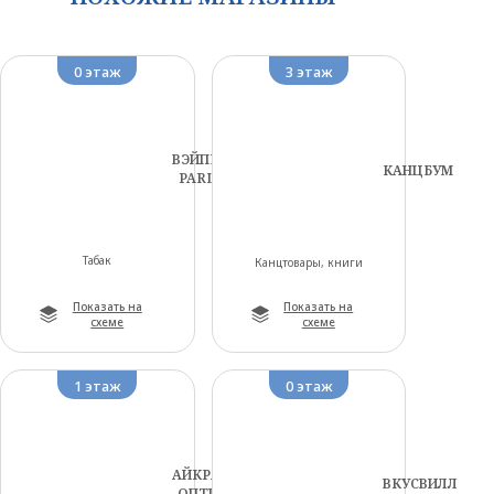
0 этаж
3 этаж
ВЭЙПШОП
КАНЦБУМ
PARLIFE
Табак
Канцтовары, книги
Показать на
Показать на
схеме
схеме
1 этаж
0 этаж
АЙКРАФТ
ВКУСВИЛЛ
ОПТИКА