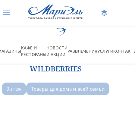
Ссылка на главную страницу
КАФЕ И
НОВОСТИ
МАГАЗИНЫ
РАЗВЛЕЧЕНИЯ
УСЛУГИ
КОНТАКТ
РЕСТОРАНЫ
И АКЦИИ
WILDBERRIES
3 этаж
Товары для дома и всей семьи