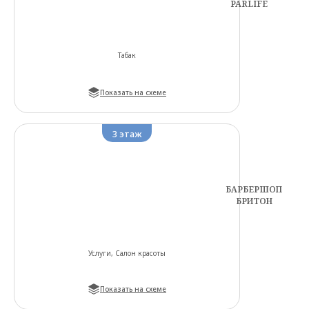
PARLIFE
Табак
Показать на схеме
3
этаж
БАРБЕРШОП
БРИТОН
Услуги, Салон красоты
Показать на схеме