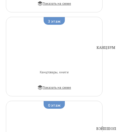
Показать на схеме
3
этаж
КАНЦБУМ
Канцтовары, книги
Показать на схеме
0
этаж
ВЭЙПШОП