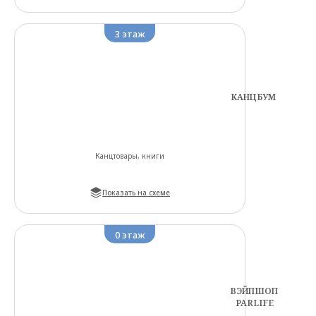
3
этаж
КАНЦБУМ
Канцтовары, книги
Показать на схеме
0
этаж
ВЭЙПШОП
PARLIFE